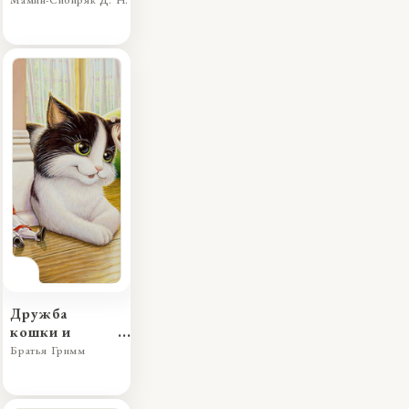
Мамин-Сибиряк Д. Н.
Дружба
кошки и
мышки
Братья Гримм