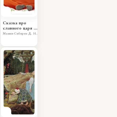
Сказка про
славного царя
Гороха и его
Мамин-Сибиряк Д. Н.
прекрасных
дочерей:
царевну
Кутафью и
царевну
Горошинку