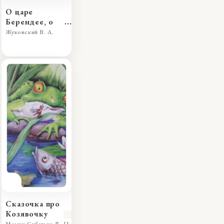
О царе
Берендее, о
сыне его
Жуковский В. А.
Иване-
царевиче
Сказочка про
Козявочку