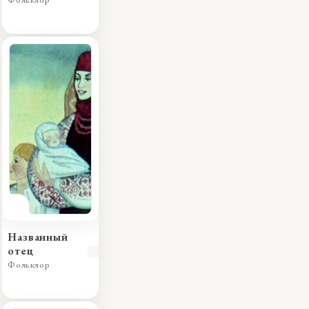
Фольклор
Юдо
Названный
отец
Фольклор