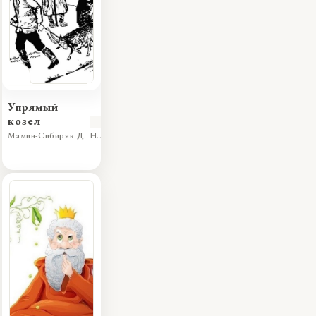
Упрямый
козел
Мамин-Сибиряк Д. Н.