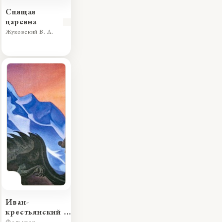
Спящая
царевна
Жуковский В. А.
Иван-
крестьянский
сын и Чудо-