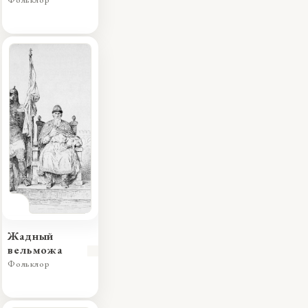
Фольклор
Жадный
вельможа
Фольклор