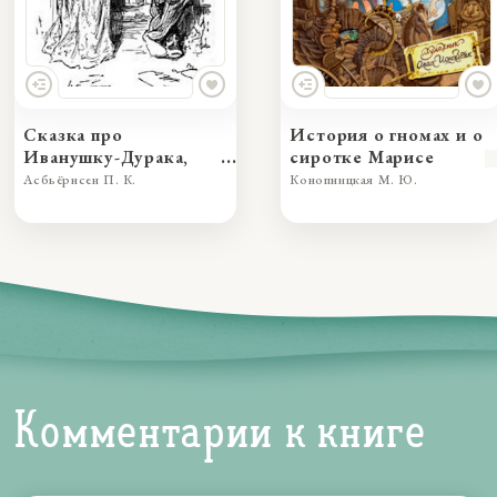
Сказка про
История о гномах и о
Иванушку-Дурака,
сиротке Марисе
превзошедшего во
Асбьёрнсен П. К.
Конопницкая М. Ю.
лжи принцессу
Комментарии к книге