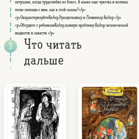
ситуации, когда трудолюбие во благо. А какие еще чувства и мотивы
тесно связаны с ним, как в этой сказке?</p>
<p>Охарактеризуйте&nbsp;Рукодельницу и Ленивицу.&nbsp;</p>
<p>Обсудите с ребенком&nbsp;важную проблему:&nbsp;человеческой
жадности и зависти.</p>
Что читать
дальше