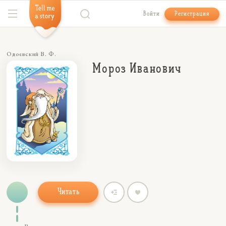
Войти
Регистрация
Одоевский В. Ф.
Мороз Иванович
Читать