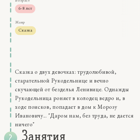
Возраст
6-8 лет
Жанр
Сказка
Размер
15-30 мин
Навыки
восприятие
Сказка о двух девочках: трудолюбивой,
мышление
Качества
старательной Рукодельнице и вечно
внутренние чувства
скучающей от безделья Ленивице. Однажды
коммуникации
Рукодельница роняет в колодец ведро и, в
самосознание
ходе поисков, попадает в дом к Морозу
социальные эмоции
Ивановичу... "Даром нам, без труда, не дается
ничего"
Занятия