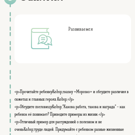
Развиваемся
<p>Прочитайте ребенку&nbsp;сказку «Морозко» и обсудите различия в
сюжетах и главных героях.&nbsp;</p>
<p>Обсудите пословицу&nbsp;"Какова работа, такова и награда" - как
ребенок её понимает? Приведите примеры из жизни.</p>
<p>Отличный пример для рассуждений о полезном и не
очень&nbsp;труде людей. Придумайте с ребенком разные жизненные