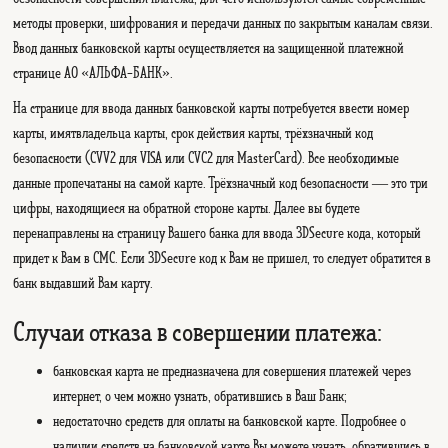
методы проверки, шифрования и передачи данных по закрытым каналам связи.
Ввод данных банковской карты осуществляется на защищенной платежной
странице АО «АЛЬФА-БАНК».
На странице для ввода данных банковской карты потребуется ввести номер
карты, имятвладельца карты, срок действия карты, трёхзначный код
безопасности (CVV2 для VISA или CVC2 для MasterCard). Все необходимые
данные пропечатаны на самой карте. Трёхзначный код безопасности — это три
цифры, находящиеся на обратной стороне карты.
Далее вы будете
перенаправлены на страницу Вашего банка для ввода 3DSecure кода, который
придет к Вам в СМС. Если 3DSecure код к Вам не пришел, то следует обратится в
банк выдавший Вам карту.
Случаи отказа в совершении платежа:
банковская карта не предназначена для совершения платежей через
интернет, о чем можно узнать, обратившись в Ваш Банк;
недостаточно средств для оплаты на банковской карте. Подробнее о
наличии средств на банковской карте Вы можете узнать, обратившись в