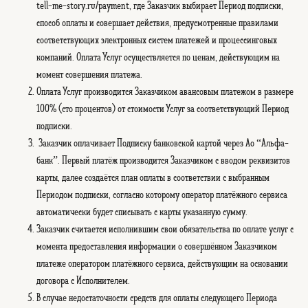
tell-me-story.ru/payment, где Заказчик выбирает Период подписки,
способ оплаты и совершает действия, предусмотренные правилами
соответствующих электронных систем платежей и процессинговых
компаний. Оплата Услуг осуществляется по ценам, действующим на
момент совершения платежа.
Оплата Услуг производится Заказчиком авансовым платежом в размере
100% (сто процентов) от стоимости Услуг за соответствующий Период
подписки.
Заказчик оплачивает Подписку банковской картой через Ао “Альфа-
банк”. Первый платёж производится Заказчиком с вводом реквизитов
карты, далее создаётся план оплаты в соответствии с выбранным
Периодом подписки, согласно которому оператор платёжного сервиса
автоматически будет списывать с карты указанную сумму.
Заказчик считается исполнившим свои обязательства по оплате услуг с
момента предоставления информации о совершённом Заказчиком
платеже оператором платёжного сервиса, действующим на основании
договора с Исполнителем.
В случае недостаточности средств для оплаты следующего Периода