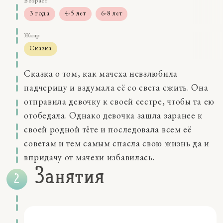
Возраст
3 года
4-5 лет
6-8 лет
Жанр
Сказка
Размер
Сказка о том, как мачеха невзлюбила
5-15 мин
падчерицу и вздумала её со света сжить. Она
Навыки
отправила девочку к своей сестре, чтобы та ею
восприятие
мышление
отобедала. Однако девочка зашла заранее к
Качества
своей родной тёте и последовала всем её
внутренние чувства
советам и тем самым спасла свою жизнь да и
воображение
впридачу от мачехи избавилась.
коммуникации
Занятия
социальные эмоции
Персонажи
Баба-Яга
девочка
семья