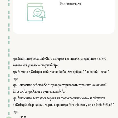
Развиваемся
<p>Вспомните всех Баб-Яг, о которых вы читали, и сравните их. Что
нового мы узнаем о старухе?</p>
<p>Расскажи,&nbsp;в этой сказке Баба-Яга добрая? А в какой – злая?
</p>
<p>Попросите ребенка&nbsp;охарактеризовать героиню: какая она?
&nbsp;</p><p>Какова суть сказки?</p>
<p>Вспомните всех злых героев из фольклорных сказок и обсудите
их&nbsp;&nbsp;плохие черты характера. Что общего у них с Бабой-Ягой?
</p>