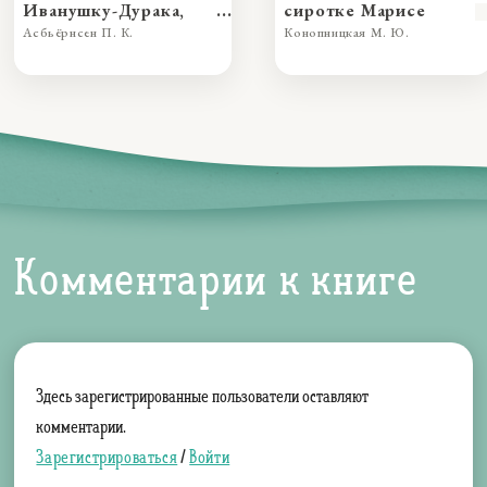
Иванушку-Дурака,
сиротке Марисе
превзошедшего во
Асбьёрнсен П. К.
Конопницкая М. Ю.
лжи принцессу
Комментарии к книге
Здесь зарегистрированные пользователи оставляют
комментарии.
Зарегистрироваться
/
Войти