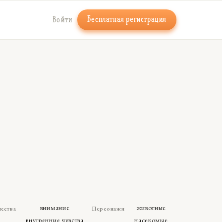
Бесплатная регистрация
Войти
внимание
животные
чества
Персонажи
внутренние чувства
насекомые