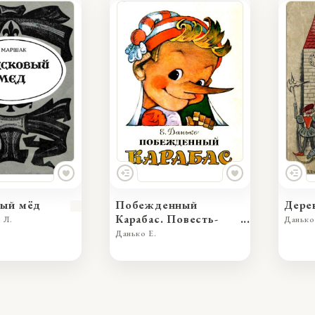
вый мёд
Побежденный
Дере
Карабас. Повесть-
 Л.
Данько
сказка
Данько Е.