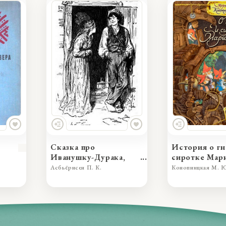
Сказка про
История о гн
Иванушку-Дурака,
сиротке Мар
превзошедшего во
Асбьёрнсен П. К.
Конопницкая М. 
лжи принцессу