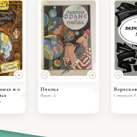
омах и о
Пчелка
Вереско
исе
Франс А.
Стивенсон Р.
Ю.