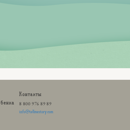
Контакты
ебенка
8 800 976 89 89
info@tellmestory.com