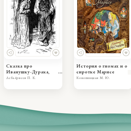
Сказка про
История о гномах и о
Иванушку-Дурака,
сиротке Марисе
превзошедшего во
Асбьёрнсен П. К.
Конопницкая М. Ю.
лжи принцессу