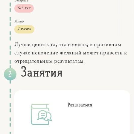
Возраст
6-8 лет
Жанр
Сказка
Размер
Лучше ценить то, что имеешь, в противном
5-15 мин
случае исполение желаний может привести к
Навыки
отрицательным результатам.
восприятие
Занятия
Качества
внутренние чувства
воображение
социальные эмоции
Персонажи
Развиваемся
профессии