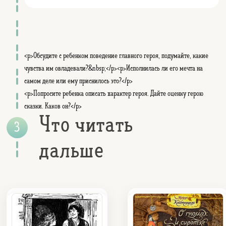
<p>Обсудите с ребенком поведение главного героя, подумайте, какие
чувства им овладевали?&nbsp;</p><p>Исполнилась ли его мечта на
самом деле или ему приснилось это?</p>
<p>Попросите ребенка описать характер героя. Дайте оценку герою
сказки. Каков он?</p>
Что читать
дальше