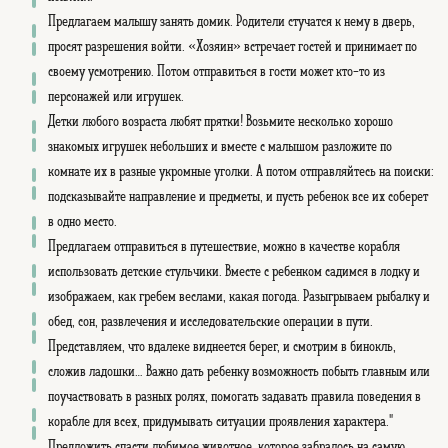
Предлагаем малышу занять домик. Родители стучатся к нему в дверь,
просят разрешения войти. «Хозяин» встречает гостей и принимает по
своему усмотрению. Потом отправиться в гости может кто-то из
персонажей или игрушек.
Детки любого возраста любят прятки! Возьмите несколько хорошо
знакомых игрушек небольших и вместе с малышом разложите по
комнате их в разные укромные уголки. А потом отправляйтесь на поиски:
подсказывайте направление и предметы, и пусть ребенок все их соберет
в одно место.
Предлагаем отправиться в путешествие, можно в качестве корабля
использовать детские стульчики. Вместе с ребенком садимся в лодку и
изображаем, как гребем веслами, какая погода. Разыгрываем рыбалку и
обед, сон, развлечения и исследовательские операции в пути.
Представляем, что вдалеке виднеется берег, и смотрим в бинокль,
сложив ладошки... Важно дать ребенку возможность побыть главным или
поучаствовать в разных ролях, помогать задавать правила поведения в
корабле для всех, придумывать ситуации проявления характера."
Предложить спасти любимое животное, которое забралось на самую