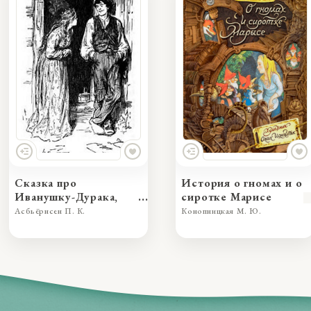
Сказка про
История о гномах и о
Иванушку-Дурака,
сиротке Марисе
превзошедшего во
Асбьёрнсен П. К.
Конопницкая М. Ю.
лжи принцессу