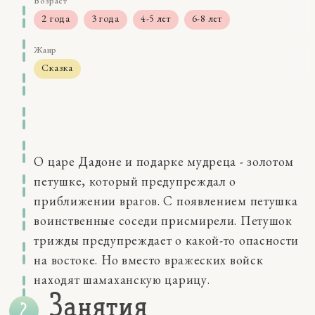
Возраст
2 года
3 года
4-5 лет
6-8 лет
Жанр
Сказка
Размер
5-15 мин
Навыки
восприятие
О царе Дадоне и подарке мудреца - золотом
мышление
память
петушке, который предупреждал о
Качества
приближении врагов. С появлением петушка
внимание
воинственные соседи присмирели. Петушок
внутренние чувства
трижды предупреждает о какой-то опасности
воображение
на востоке. Но вместо вражеских войск
коммуникации
находят шамаханскую царицу.
самосознание
Занятия
социальные эмоции
Персонажи