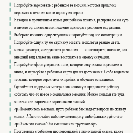
Попробуйте зарисовать с ребенком те эмоции, которые пришлось
пережить в течение книги одному из героев.
Находим в прочитанном новые для ребенка понятия, раскрываем им суть
и вместе организовываем похожие примеры в реальном окружении.
Выберите из книги одну ситуацию и нарисуйте под нее иллюстрацию.
Попробуйте одну и ту же картинку создать, используя разные цвета,
мазки, размеры, инструменты рисования — и посмотрите, оцените, как
внешний вид влияет на наше восприятие и оценку ситуации.
Попробуйте сформулировать цели, которые озвучивали персонажи в
книге, и нарисуйте с ребенком карты для их достижения. Особо выделите
те этапы, которые герои смогли пройти, и обсудите оставшиеся.
Сделайте из подручных материалов копилку и предложите ребенку
собирать что-то новое о социальных эмоциях. Можно складывать туда
записки или карточки с зарисовками эмоций.
<p>Поменяйтесь местами, пусть ребенок Вам задает вопросы по сюжету
сказки. А Вы отвечайте либо по-настоящему, либо фантазируйте.</p>
<p>О ком эта сказка? Она смешная или грустная?</p>
Проговорить с ребенком про персонажей в прочитанной сказке, какие