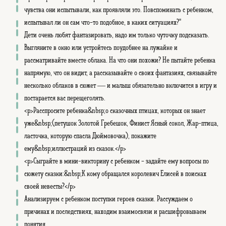
чувства они испытывали, как проявляли это. Повспоминать с ребенком,
испытывал ли он сам что-то подобное, в каких ситуациях?"
Дети очень любят фантазировать, надо им только чуточку подсказать.
Выгляните в окно или устройтесь поудобнее на лужайке и
рассматривайте вместе облака. На что они похожи? Не пытайте ребенка
напрямую, что он видит, а рассказывайте о своих фантазиях, связывайте
несколько облаков в сюжет — и малыш обязательно включится в игру и
постарается вас перещеголять.
<p>Расспросите ребенка&nbsp;о сказочных птицах, которых он знает
уже&nbsp;(петушок Золотой Гребешок, Финист Ясный сокол, Жар-птица,
ласточка, которую спасла Дюймовочка), покажите
ему&nbsp;иллюстраций из сказок.</p>
<p>Сыграйте в мини-викторину с ребенком - задайте ему вопросы по
сюжету сказки:&nbsp;К кому обращался королевич Елисей в поисках
своей невесты?</p>
Анализируем с ребенком поступки героев сказки. Рассуждаем о
причинах и последствиях, находим взаимосвязи и расшифровываем
понятия.