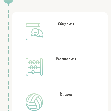
птицы
царица
царь Дадон
Общаемся
Развиваемся
Играем