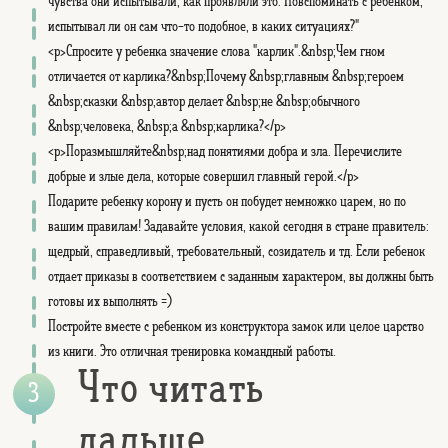
чувства они испытывали, как проявляли это. Повспоминать с ребенком,
испытывал ли он сам что-то подобное, в каких ситуациях?"
<p>Спросите у ребенка значение слова "карлик".&nbsp;Чем гном
отличается от карлика?&nbsp;Почему &nbsp;главным &nbsp;героем
&nbsp;сказки &nbsp;автор делает &nbsp;не &nbsp;обычного
&nbsp;человека, &nbsp;а &nbsp;карлика?</p>
<p>Поразмышляйте&nbsp;над понятиями добра и зла. Перечислите
добрые и злые дела, которые совершил главный герой.</p>
Подарите ребенку корону и пусть он побудет немножко царем, но по
вашим правилам! Задавайте условия, какой сегодня в стране правитель:
щедрый, справедливый, требовательный, созидатель и тд. Если ребенок
отдает приказы в соответствием с заданным характером, вы должны быть
готовы их выполнять =)
Постройте вместе с ребенком из конструктора замок или целое царство
из книги. Это отличная тренировка командный работы.
Что читать
дальше