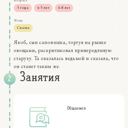
Возраст
3 года
4-5 лет
6-8 лет
Жанр
Сказка
Размер
Якоб, сын сапожника, торгуя на рынке
более 1 часа
овощами, раскритиковал привередливую
Навыки
старуху. Та оказалась ведьмой и сказала, что
восприятие
мышление
он станет таким же.
Качества
Занятия
внутренние чувства
воображение
коммуникации
самосознание
социальные эмоции
Общаемся
Персонажи
волшебники
герцог