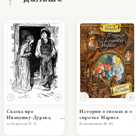
Сказка про
История о гномах и о
Иванушку-Дурака,
сиротке Марисе
превзошедшего во
Асбьёрнсен П. К.
Конопницкая М. Ю.
лжи принцессу