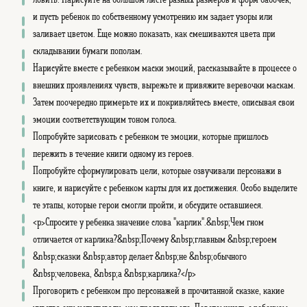
и пусть ребенок по собственному усмотрению им задает узоры или
заливает цветом. Еще можно показать, как смешиваются цвета при
складывании бумаги пополам.
Нарисуйте вместе с ребенком маски эмоций, рассказывайте в процессе о
внешних проявлениях чувств, вырежьте и привяжите веревочки маскам.
Затем поочередно примерьте их и покривляйтесь вместе, описывая свои
эмоции соответствующим тоном голоса.
Попробуйте зарисовать с ребенком те эмоции, которые пришлось
пережить в течение книги одному из героев.
Попробуйте сформулировать цели, которые озвучивали персонажи в
книге, и нарисуйте с ребенком карты для их достижения. Особо выделите
те этапы, которые герои смогли пройти, и обсудите оставшиеся.
<p>Спросите у ребенка значение слова "карлик".&nbsp;Чем гном
отличается от карлика?&nbsp;Почему &nbsp;главным &nbsp;героем
&nbsp;сказки &nbsp;автор делает &nbsp;не &nbsp;обычного
&nbsp;человека, &nbsp;а &nbsp;карлика?</p>
Проговорить с ребенком про персонажей в прочитанной сказке, какие