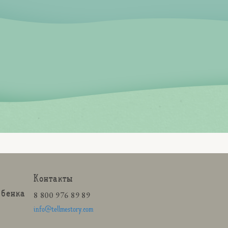
Контакты
ебенка
8 800 976 89 89
info@tellmestory.com