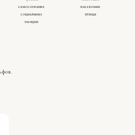
самосознание
насекомые
социальные
птицы
эмоции
я
ьфов.