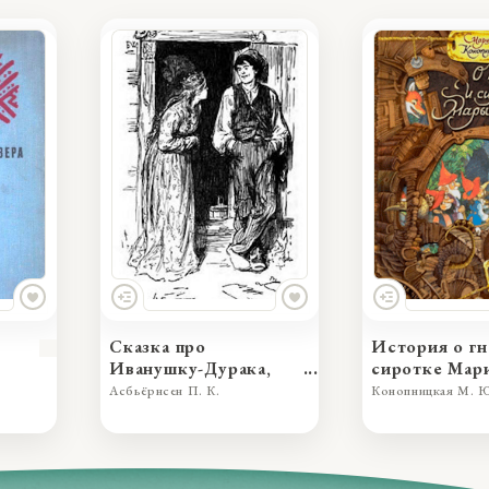
Сказка про
История о гн
Иванушку-Дурака,
сиротке Мар
превзошедшего во
Асбьёрнсен П. К.
Конопницкая М. 
лжи принцессу