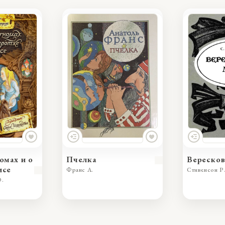
омах и о
Пчелка
Вереско
исе
Франс А.
Стивенсон Р.
Ю.