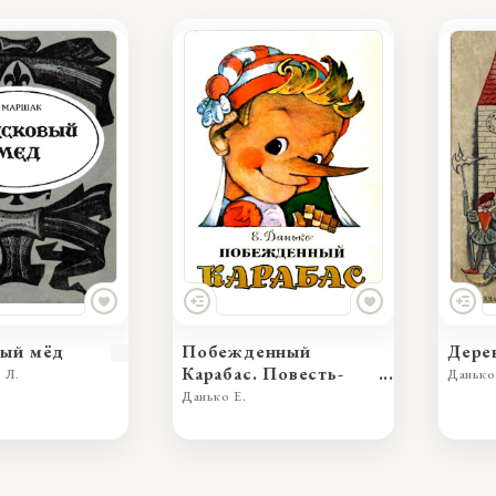
вый мёд
Побежденный
Дере
Карабас. Повесть-
 Л.
Данько
сказка
Данько Е.