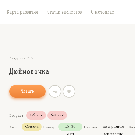
Карта развития
Статьи экспертов
О методике
Андерсен Г. Х.
Дюймовочка
Читать
4-5 лет
6-8 лет
Возраст
Сказка
15-30
восприятие
Жанр
Размер
Навыки
Кач
мин
мышление