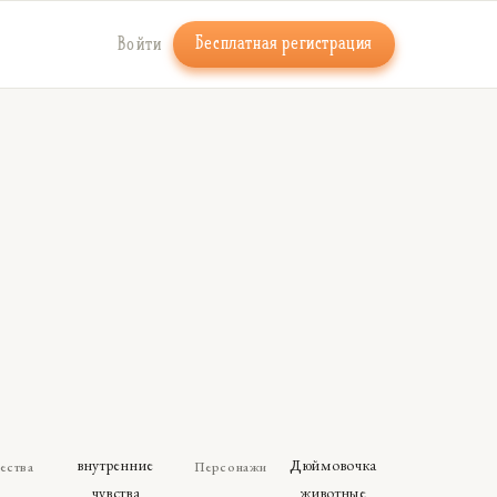
Бесплатная регистрация
Войти
внутренние
Дюймовочка
ества
Персонажи
чувства
животные