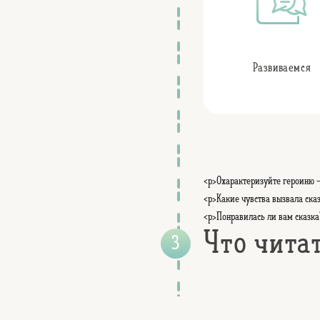
Развиваемся
<p>Охарактеризуйте героиню - 
<p>Какие чувства вызвала ска
<p>Понравилась ли вам сказка
Что чита