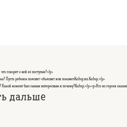
что говорят о ней её поступки?</p>
зка? Пусть ребенок пояснит-объяснит или покажет&nbsp;их.&nbsp;</p>
? Какой момент был самым интересным и почему?&nbsp;</p><p>Кто из героев сказки
ть дальше