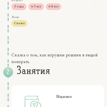
Возраст
3 года
4-5 лет
6-8 лет
Жанр
Сказка
Размер
5-15 мин
Навыки
восприятие
Сказка о том, как игрушки решили в людей
деятельность
мышление
поиграть.
Качества
Занятия
внутренние чувства
воображение
коммуникации
социальные эмоции
Персонажи
Общаемся
животные