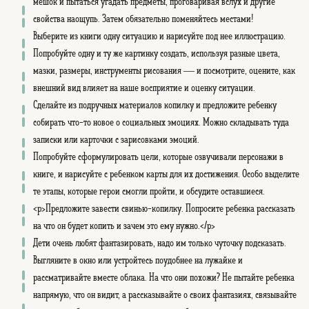
мешок и пытаться угадать предметы, проговаривая вслух и другие
свойства наощупь. Затем обязательно поменяйтесь местами!
Выберите из книги одну ситуацию и нарисуйте под нее иллюстрацию.
Попробуйте одну и ту же картинку создать, используя разные цвета,
мазки, размеры, инструменты рисования — и посмотрите, оцените, как
внешний вид влияет на наше восприятие и оценку ситуации.
Сделайте из подручных материалов копилку и предложите ребенку
собирать что-то новое о социальных эмоциях. Можно складывать туда
записки или карточки с зарисовками эмоций.
Попробуйте сформулировать цели, которые озвучивали персонажи в
книге, и нарисуйте с ребенком карты для их достижения. Особо выделите
те этапы, которые герои смогли пройти, и обсудите оставшиеся.
<p>Предложите завести свинью-копилку. Попросите ребенка рассказать
на что он будет копить и зачем это ему нужно.</p>
Дети очень любят фантазировать, надо им только чуточку подсказать.
Выгляните в окно или устройтесь поудобнее на лужайке и
рассматривайте вместе облака. На что они похожи? Не пытайте ребенка
напрямую, что он видит, а рассказывайте о своих фантазиях, связывайте