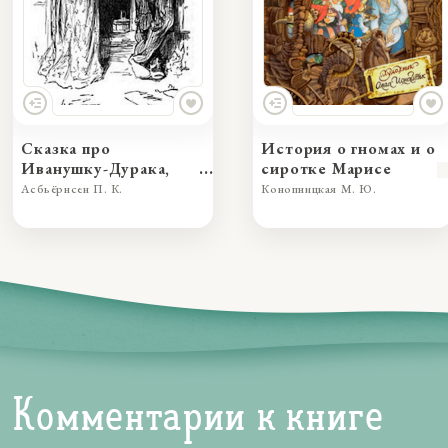
Сказка про
История о гномах и о
Иванушку-Дурака,
сиротке Марисе
превзошедшего во
Асбьёрнсен П. К.
Конопницкая М. Ю.
лжи принцессу
Комментарии к книге