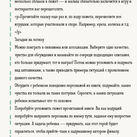
несколько облаков в сюжет — и малыш обязательно включится в игру и
постарается вас перещеголять.
<p>Прочитайте сказку еще раз и, по ходу сюжета, перечислите все
игрушки, которые участвовали в споре. Например, кукла, коляска и т.д.
</p>
Загадки на логику
Можно поиграть в синонимы или ассоциации. Выберите одно качество,
чувство для обсуждения и называйте по очереди подходящие описания,
кто больше придумает, тот и выграл! Потом можно усложнить и подумать
над антонимами, а также приводить примеры ситуаций с проявлением
данного качества.
Обсудите с ребенком поведение персонажей из книги, подумайте, какие
чувства их толкали на такие поступки. Спросите, в каких ситуациях
ребенок испытывал что-то похожее.
Попробуйте усложнить сюжет прочитанной книги. Вы как ведущий
попробуйте направить персонажа по иному пути, задавая ему непростые
ситуации. А задача ребенка — придумать, как этот герой будет
справляться, чтобы прийти-таки к задуманному автором финалу.