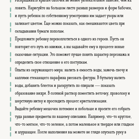
Раскрашивать крылья бабочек не менее увлекательное занятие, чем их
ловить. Нарисуйте на большом листе разных размеров и форм бабочек,
и пусть ребенок по собственному усмотрению им задает узоры или
заливает цветом. Еще можно показать, как смешиваются цвета при
складывании бумаги пополам.
Предложите ребенку перевоплотиться в одного из героев. Пусть он
повторит его путь из книжки, а вы задавайте ему в процессе новые
сказочные ситуации. Это поможет лучше понять характер персонажа и
определить свое отношение к его поступкам.
Опыты из окружающего мира: налить в емкость воды, зажечь свечу и
каплями стекающего парафина рисовать фигуры. В бутылку налить
воды, добавить блесток и раскрутить по спирали — показать
образование вихря. В соляной раствор поместить веточку, проволоку и
шерстяную нитку и проследить процесс кристаллизации.
Выдайте ребенку мешочек потемнее и побольше и просите его собрать
туда разные предметы по вашему описанию. Например, что-то круглое,
что-то мягкое, что-то зеленое, а потом маленькое и твердое или гладкое
и шуршащее. После наполнения вы можете не глядя опускать руку в