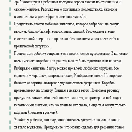
<p>Анализируем с ребенком поступки героев сказки по отношению к
свинье-копилке. Рассуждаем о причинах и последствиях, находим
взаимосвязи и расшифровываем понятия.</p>
Предложить спасти любимое животное, которое забралось на самую
высокую башню (шкаф, холодильник, диван). Рассуждаем в ходе
спасательной операции о правилах безопасности и как вести себя в
критической ситуации.
Предлагаем ребенку отправиться в космическое путешествие. В качестве
космического корабля или ракеты может быть «домик» или палатка.
Выбираем капитана. В игру можно привлечь любимых игрушек. Все
садятся в «корабль», закрывают вход. Изображаем полет. На корабле
бывают «аварии», которые с удовольствием устраняем. Корабль
приземляется на планету. Экипаж высаживается. Помогаем ребенку
придумать какие-либо особенности планеты, например: на ней ходят
гигантскими шагами, или на планете нет света, а еще там живут только
карлики (ползаем гуськом).
Узнайте у ребенка, что ему давно хотелось сделать и на что никак не
хватало мужества. Придумайте, что можно сделать для решения прямо