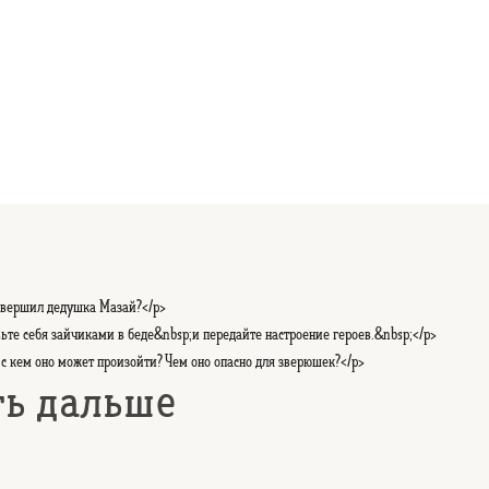
овершил дедушка Мазай?</p>
вьте себя зайчиками в беде&nbsp;и передайте настроение героев.&nbsp;</p>
 с кем оно может произойти? Чем оно опасно для зверюшек?</p>
ть дальше