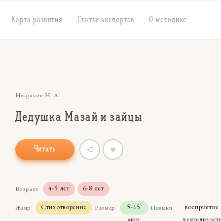
Карта развития
Статьи экспертов
О методике
Некрасов Н. А.
Дедушка Мазай и зайцы
Читать
4-5 лет
6-8 лет
Возраст
Стихотворение
5-15
восприятие
Жанр
Размер
Навыки
мин
деятельност