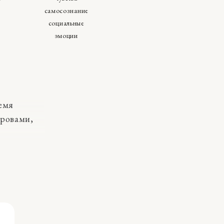
самосознание
социальные
эмоции
ремя
дровами,