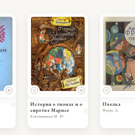
История о гномах и о
Пчелка
сиротке Марисе
Франс А.
Конопницкая М. Ю.