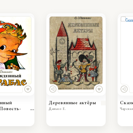
нный
Деревянные актёры
Сказ
 Повесть-
Данько Е.
Чарская