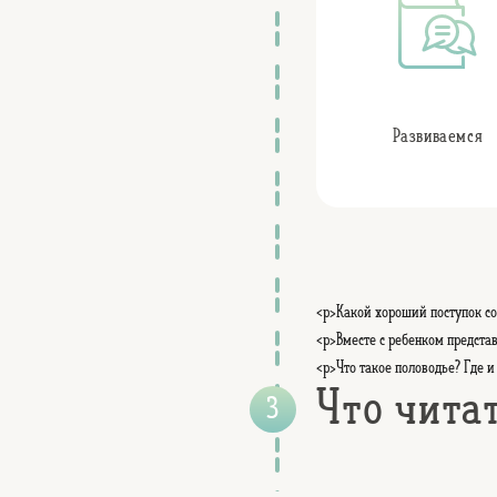
Развиваемся
<p>Какой хороший поступок с
<p>Вместе с ребенком предста
<p>Что такое половодье? Где и
Что чита