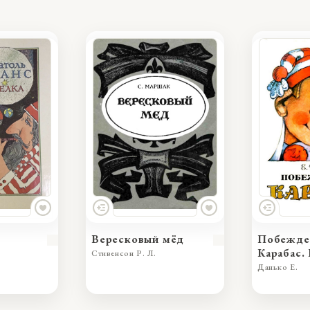
Вересковый мёд
Побежде
Карабас.
Стивенсон Р. Л.
сказка
Данько Е.