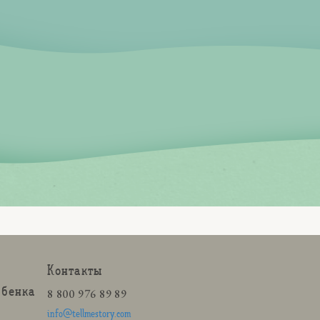
Контакты
ебенка
8 800 976 89 89
info@tellmestory.com