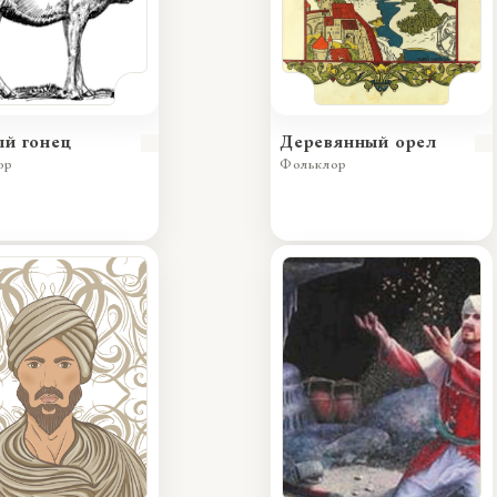
й гонец
Деревянный орел
ор
Фольклор