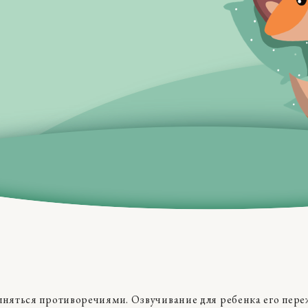
лняться противоречиями. Озвучивание для ребенка его пер