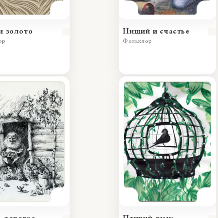
и золото
Нищий и счастье
ор
Фольклор
 дорогое
Птичий язык