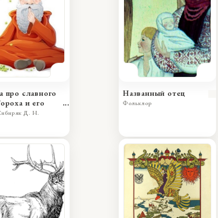
а про славного
Названный отец
Гороха и его
Фольклор
асных дочерей:
ибиряк Д. Н.
ну Кутафью и
ну Горошинку