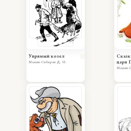
Упрямый козел
Сказк
царя 
Мамин-Сибиряк Д. Н.
прекр
Мамин-С
царев
царев