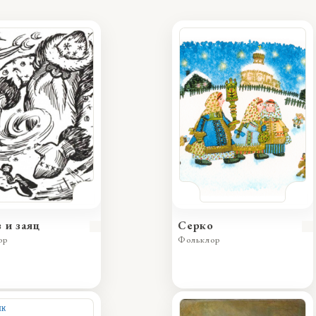
 и заяц
Серко
ор
Фольклор