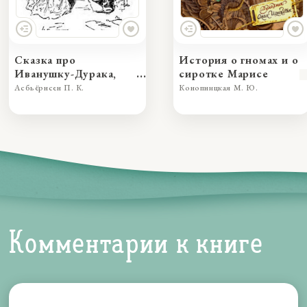
Сказка про
История о гномах и о
Иванушку-Дурака,
сиротке Марисе
превзошедшего во
Асбьёрнсен П. К.
Конопницкая М. Ю.
лжи принцессу
Комментарии к книге