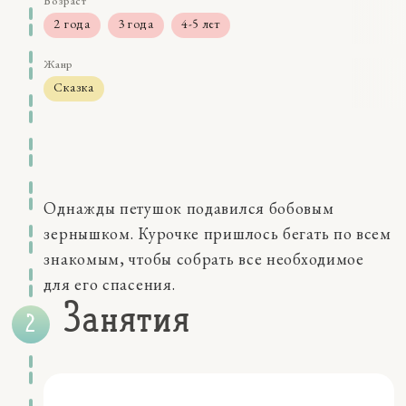
Возраст
2 года
3 года
4-5 лет
Жанр
Сказка
Размер
0-5 мин
Навыки
восприятие
Однажды петушок подавился бобовым
мышление
речь
зернышком. Курочке пришлось бегать по всем
Качества
знакомым, чтобы собрать все необходимое
внимание
для его спасения.
внутренние чувства
Занятия
коммуникации
социальные эмоции
Персонажи
птицы