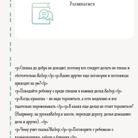
Развиваемся
<p>Спешка до добра не доводит, поэтому все следует делать не спеша и
обстоятельно.&nbsp;</p><p>Какие другие еще поговорки и пословицы
приходят на ум?</p>
<p>Поведайте ребенку о вреде спешки в важных делах.&nbsp;</p>
<p>Когда кушаешь - не надо торопиться, а есть медленно и все
тщательно пережевывать.</p><p>В каких еще делах не стоит торопиться?
(Например, на уроках&nbsp;в школе, переходя дорогу, делая домашние
дела и другие)...</p>
<p>Чему учит сказка?&nbsp;</p><p>Поговорите с ребенком о
взаимовыручке, заботе о близких.</p>