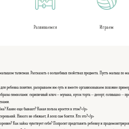
Развиваемся
Играем
 малышом талисман. Рассказать о волшебных свойствах предмета. Пусть малыш по ма
для ребенка понятия, раскрываем им суть и вместе организовываем похожие приме
бразы символами: скрипичный ключ – музыка, кусок торта – десерт, солнышко – прог
сками.
бка? Какие еще бывают? Какая польза кроется в этом?</p>
еренький. Никого не обижает, А всех сам боится. Кто это?</p>
орения? Как зайка чувствует себя? Попросит представить ребенку и продемонстриров