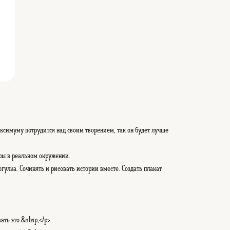
ксимуму потрудится над своим творением, так он будет лучше
ры в реальном окружении.
улка. Сочинять и рисовать истории вместе. Создать плакат
ать это.&nbsp;</p>