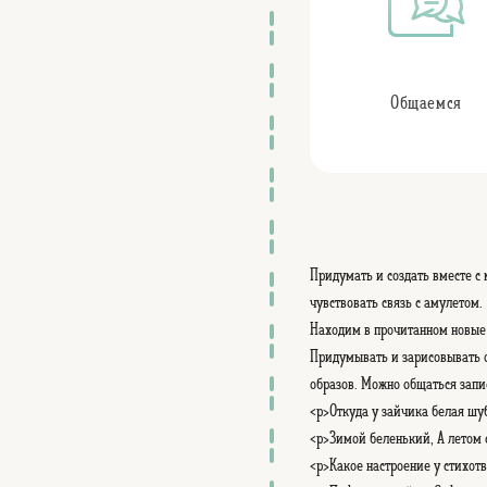
Общаемся
Придумать и создать вместе с
чувствовать связь с амулетом.
Находим в прочитанном новые 
Придумывать и зарисовывать о
образов. Можно общаться запи
<p>Откуда у зайчика белая шу
<p>Зимой беленький, А летом с
<p>Какое настроение у стихотв