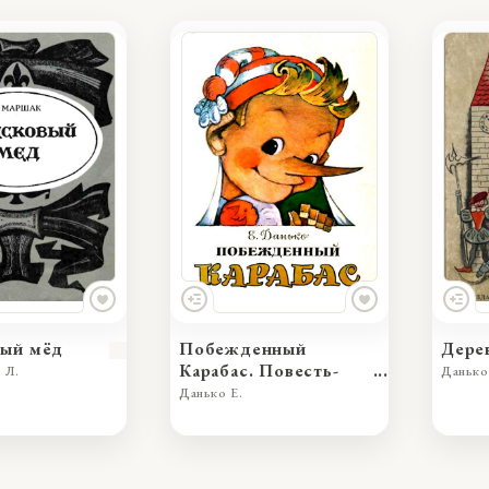
енный
Деревянные актёры
Сказ
 Повесть-
Данько Е.
Чарска