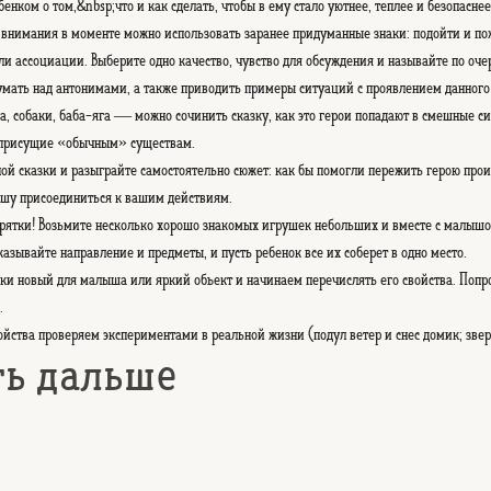
нком о том,&nbsp;что и как сделать, чтобы в ему стало уютнее, теплее и безопаснее
внимания в моменте можно использовать заранее придуманные знаки: подойти и пожа
и ассоциации. Выберите одно качество, чувство для обсуждения и называйте по оче
мать над антонимами, а также приводить примеры ситуаций с проявлением данного 
оза, собаки, баба-яга — можно сочинить сказку, как это герои попадают в смешные 
 присущие «обычным» существам.
ой сказки и разыграйте самостоятельно сюжет: как бы помогли пережить герою прои
ышу присоединиться к вашим действиям.
прятки! Возьмите несколько хорошо знакомых игрушек небольших и вместе с малышо
казывайте направление и предметы, и пусть ребенок все их соберет в одно место.
ки новый для малыша или яркий объект и начинаем перечислять его свойства. Попр
.
ства проверяем экспериментами в реальной жизни (подул ветер и снес домик; звер
ть дальше