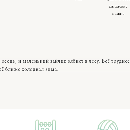
мышление
память
 осень, и маленький зайчик зябнет в лесу. Всё трудне
сё ближе холодная зима.