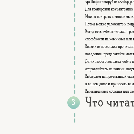
<p>Пофантазируйте с&nbsp;ребе
Для тренировки концентрации 
Можно поиграть в синонимы ил
Потом можно усложнить и поду
Когда есть субъект страха: гр
способности на комичные или
Возьмите персонажа прочитанн
поведение, предалагайте мал
Детки любого возраста любят 
отправляйтесь на поиски: подс
Выбираем из прочитанной сказ
в вашем доме и приносить вам
Вымышленные события или свой
Что чита