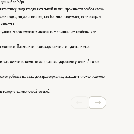
 для зайки?</p>
ть ручку, поднять указательный палец, произнести особое слово.
реди подходящие описания, кто больше придумает, тот и выграл!
качества.
ситуации, чтобы сместить акцент со «страшного» свойства или
сходящее. Называйте, проговаривайте его чувства и свое
м разложите по комнате их в разные укромные уголки. А потом
осите ребенка на каждую характеристику находить что-то похожее
и говорят человеческой речью).