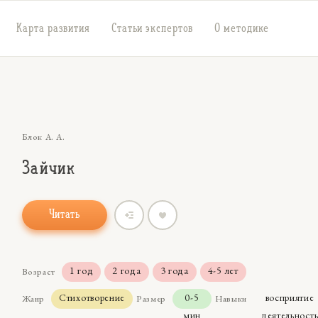
Карта развития
Статьи экспертов
О методике
Блок А. А.
Зайчик
Читать
1 год
2 года
3 года
4-5 лет
Возраст
Стихотворение
0-5
восприятие
Жанр
Размер
Навыки
мин
деятельност