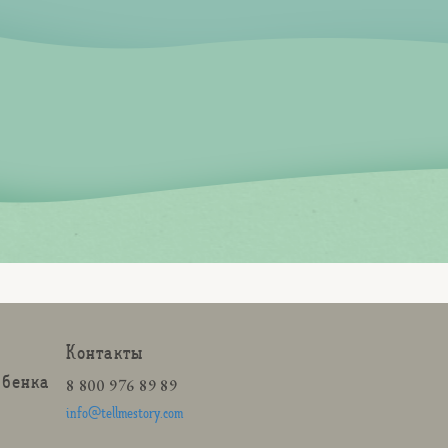
Контакты
ебенка
8 800 976 89 89
info@tellmestory.com