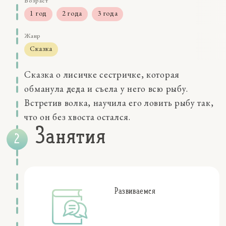
Возраст
1 год
2 года
3 года
Жанр
Сказка
Размер
Сказка о лисичке сестричке, которая
0-5 мин
обманула деда и съела у него всю рыбу.
Навыки
Встретив волка, научила его ловить рыбу так,
восприятие
память
что он без хвоста остался.
Качества
Занятия
внутренние чувства
воображение
коммуникации
самосознание
социальные эмоции
Развиваемся
Персонажи
животные
семья