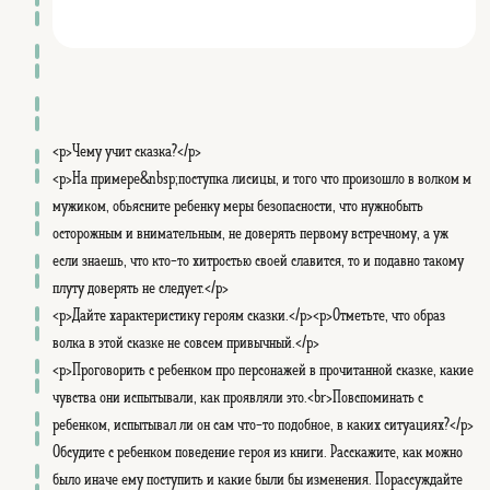
<p>Чему учит сказка?</p>
<p>На примере&nbsp;поступка лисицы, и того что произошло в волком м
мужиком, объясните ребенку меры безопасности, что нужнобыть
осторожным и внимательным, не доверять первому встречному, а уж
если знаешь, что кто-то хитростью своей славится, то и подавно такому
плуту доверять не следует.</p>
<p>Дайте характеристику героям сказки.</p><p>Отметьте, что образ
волка в этой сказке не совсем привычный.</p>
<p>Проговорить с ребенком про персонажей в прочитанной сказке, какие
чувства они испытывали, как проявляли это.<br>Повспоминать с
ребенком, испытывал ли он сам что-то подобное, в каких ситуациях?</p>
Обсудите с ребенком поведение героя из книги. Расскажите, как можно
было иначе ему поступить и какие были бы изменения. Порассуждайте