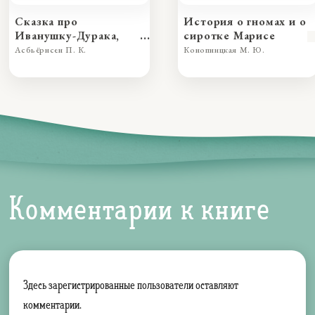
Сказка про
История о гномах и о
Иванушку-Дурака,
сиротке Марисе
превзошедшего во
Асбьёрнсен П. К.
Конопницкая М. Ю.
лжи принцессу
Комментарии к книге
Здесь зарегистрированные пользователи оставляют
комментарии.