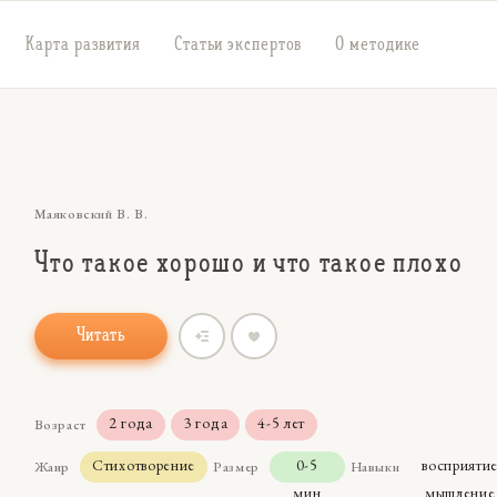
Карта развития
Статьи экспертов
О методике
Маяковский В. В.
Что такое хорошо и что такое плохо
Читать
2 года
3 года
4-5 лет
Возраст
Стихотворение
0-5
восприяти
Жанр
Размер
Навыки
мин
мышление