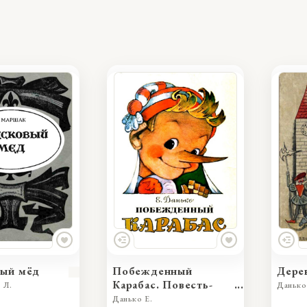
вый мёд
Побежденный
Дере
Карабас. Повесть-
 Л.
Данько
сказка
Данько Е.