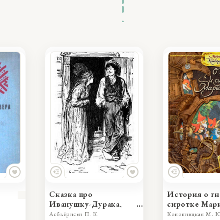
Сказка про
История о гн
Иванушку-Дурака,
сиротке Мар
превзошедшего во
Асбьёрнсен П. К.
Конопницкая М. 