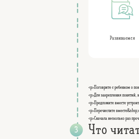
Развиваемся
<p>Поговрите с ребенком о пон
<p>Для закрепления понятий, н
<p>Предложите вместе устроит
<p>Перечислите вместе&nbsp;с
<p>Сначала несколько раз проч
Что чита