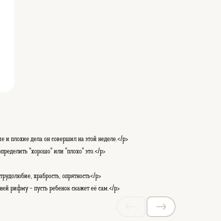
е и плохие дела он совершил на этой неделе.</p>
пределить "хорошо" или "плохо" это.</p>
рудолюбие, храбрость, опрятность</p>
 ней рифму - пусть ребенок скажет её сам.</p>