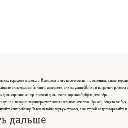
ятиях хорошего и плохого. И попросите его перечислить, что вспомнит, какие хороши
айдите иллюстрации (в книге, интернете, или на улице)&nbsp;и попросите ребенка о
ь день хороших манер, и целый день делать хорошие/добрые дела.</p>
итуации, которые характеризуют положительные качества. Пример, защита слабых, т
итайте стих ребенку. Затем читайте первую строчку, а во второй не договаривайте к
ть дальше