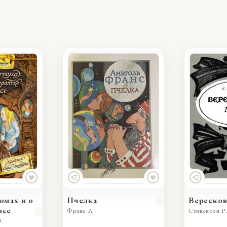
омах и о
Пчелка
Вереско
исе
Франс А.
Стивенсон Р.
Ю.