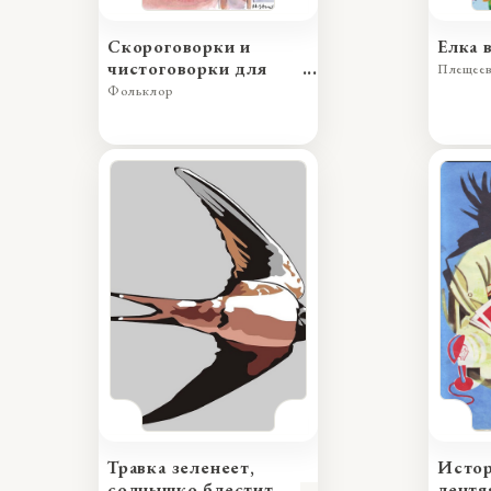
Скороговорки и
Елка 
чистоговорки для
Плещеев
детей
Фольклор
Травка зеленеет,
Истор
солнышко блестит
лентя