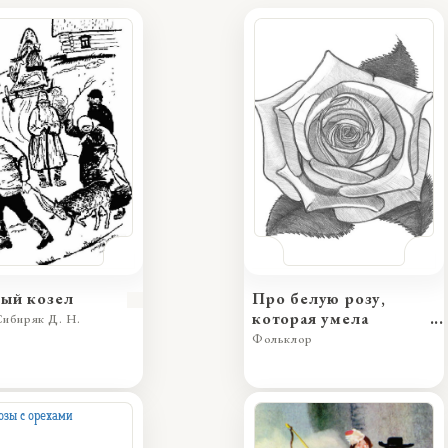
ый козел
Про белую розу,
которая умела
ибиряк Д. Н.
краснеть
Фольклор