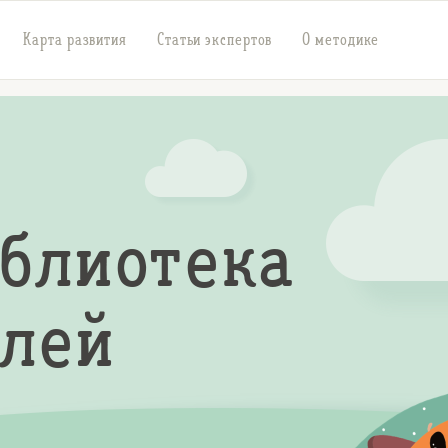
Карта развития
Статьи экспертов
О методике
иблиотека
елей