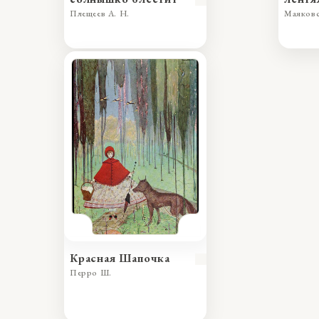
Плещеев А. Н.
Маяковс
Красная Шапочка
Перро Ш.