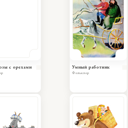
озы с орехами
Умный работник
ор
Фольклор