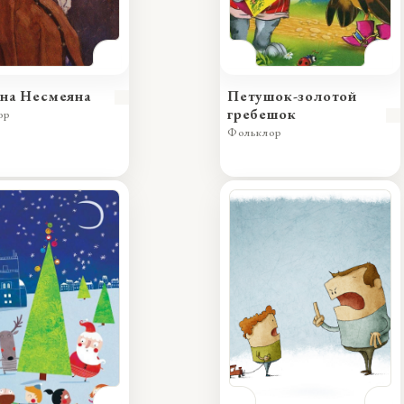
на Несмеяна
Петушок-золотой
гребешок
ор
Фольклор