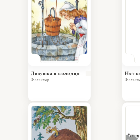
Девушка в колодце
Нет к
Фольклор
Фолькл