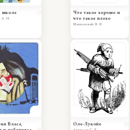
в школе
Что такое хорошо и
что такое плохо
 А. Н.
Маяковский В. В.
ия Власа,
Оле-Лукойе
я и лоботряса
Андерсен Г. Х.