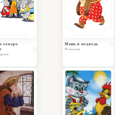
и семеро
Маша и медведь
т
Фольклор
Гримм