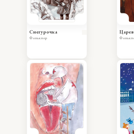
Снегурочка
Царев
Фольклор
Фолькл