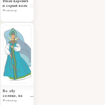
Иван царевич
и серый волк
Фольклор
Во лбу
солнце, на
затылке
Фольклор
месяц, по