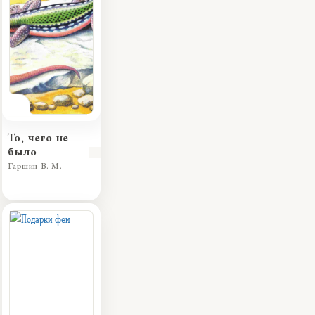
То, чего не
было
Гаршин В. М.