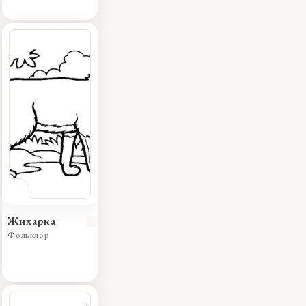
Жихарка
Фольклор