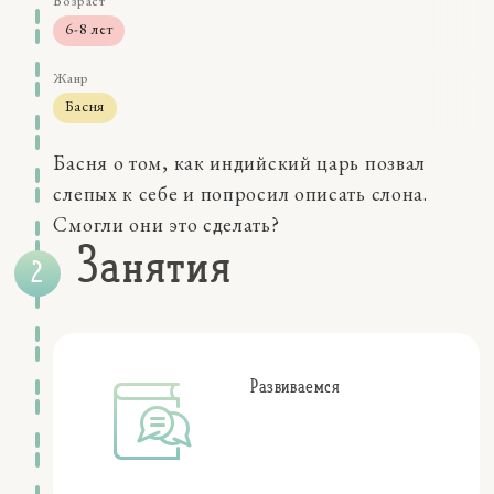
Возраст
6-8 лет
Жанр
Басня
Размер
Басня о том, как индийский царь позвал
0-5 мин
слепых к себе и попросил описать слона.
Навыки
Смогли они это сделать?
восприятие
Занятия
мышление
память
речь
Качества
коммуникации
самосознание
Развиваемся
Персонажи
царь