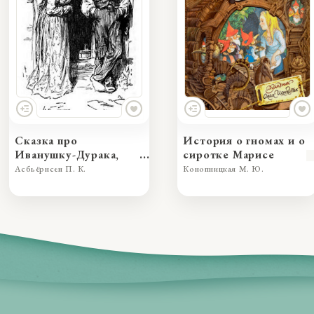
Сказка про
История о гномах и о
Иванушку-Дурака,
сиротке Марисе
превзошедшего во
Асбьёрнсен П. К.
Конопницкая М. Ю.
лжи принцессу