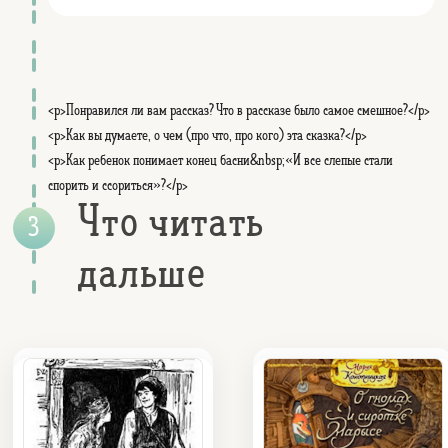
<p>Понравился ли вам рассказ? Что в рассказе было самое смешное?</p>
<p>Как вы думаете, о чем (про что, про кого) эта сказка?</p>
<p>Как ребенок понимает конец басни&nbsp;«И все слепые стали
спорить и ссориться»?</p>
Что читать
дальше