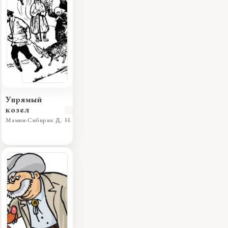
Упрямый
козел
Мамин-Сибиряк Д. Н.