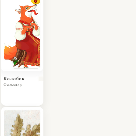
Колобок
Фольклор