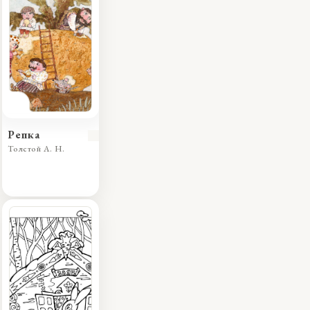
Репка
Толстой А. Н.