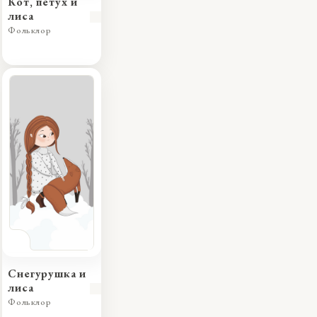
Кот, петух и
лиса
Фольклор
Снегурушка и
лиса
Фольклор