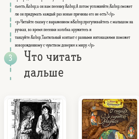
съесть,&nbsp;а он вам песенку.&nbsp;А потом усложняйте,&nbsp;сможет
ли он придумать каждый раз новые причины его не есть?</p>
<p>Читайте сказку с выражением и&nbsp;прогуливайтесь с малышом на
ручках, во время песенки колобка кружитесь и
танцуйте.&nbsp;Тактильный контакт с разными интонациями поможет
новорожденному с чувством доверия к миру.</p>
Что читать
дальше