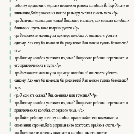
ребенку предложите сделать несколько разных колобков.&nbsp;Обратите
внимание,&nbsp;какие из них по размеру сможет съесть лиса.</p>
<p>Отличная сказка для лепки! Покажите малышу, как сделать колобка и
блинчики, пусть тоже потренируется.</p>
<p>Расскажите малышу на примере колобка об опасности убегать
одному. Как ему бы помогли бы родители? Как можно гулять безопасно?
</p>
<p>Почему колобок укатился из дома? Попросите ребенка пересказать о
его приключениях в пути.</p>
<p>Расскажите малышу на примере колобка об опасности убегать
одному. Как ему бы помогли бы родители? Как можно гулять безопасно?
</p>
<p>О ком эта сказка? Она смешная или грустная?</p>
<p>Почему колобок укатился из дома? Попросите ребенка пересказать о
приключениях колобка от первого лица.</p>
<p>Пойте ребенку песенку колобка, привлекайте его внимание на
окончании строчек,&nbsp;призывайте повторять крайние слоги.</p>
<p>Предложите ребенку поиграть в колобка: вы его хотите