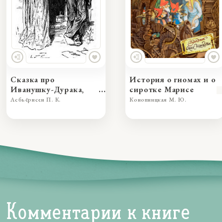
Сказка про
История о гномах и о
Иванушку-Дурака,
сиротке Марисе
превзошедшего во
Асбьёрнсен П. К.
Конопницкая М. Ю.
лжи принцессу
Комментарии к книге