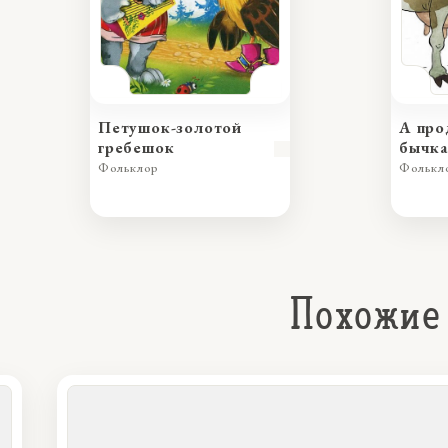
Петушок-золотой
А про
гребешок
бычка
Фольклор
Фолькл
Похожие