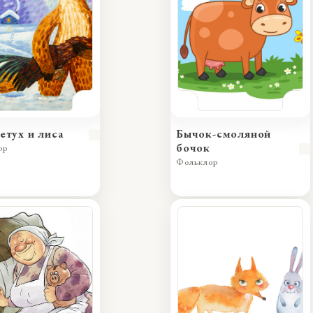
петух и лиса
Бычок-смоляной
бочок
ор
Фольклор