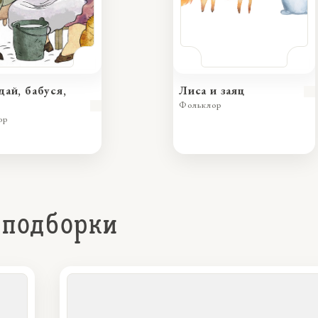
дай, бабуся,
Лиса и заяц
Фольклор
ор
 подборки