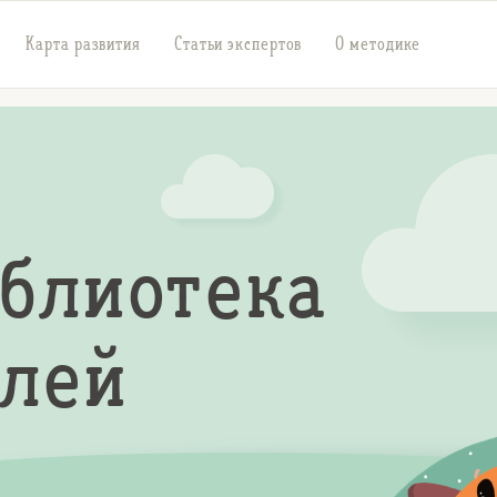
Карта развития
Статьи экспертов
О методике
иблиотека
елей