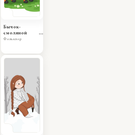
Бычок-
смоляной
бочок
Фольклор