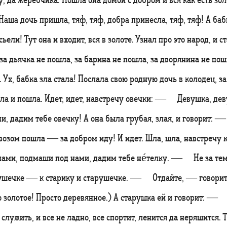
аша дочь пришла, тяф, тяф, добра принесла, тяф, тяф! А 
ъели! Тут она и входит, вся в золоте. Узнал про это народ, и ст
за дьячка не пошла, за барина не пошла, за дворянина не пош
. Ух, бабка зла стала! Послала свою родную дочь в колодец, з
ала и пошла. Идет, идет, навстречу овечки: — Девушка, де
и, дадим тебе овечку! А она была грубая, злая, и говорит: 
навозом пошла — за добром иду! И идет. Шла, шла, навстре
нами, подмаши под нами, дадим тебе нéтелку. — Не за те
бушечке — к старику и старушечке. — Отдайте, — говорит
но золотое! Просто деревянное.) А старушка ей и говорит: —
 служить, и все не ладно, все спортит, ленится да неряшится.