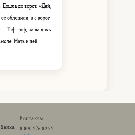
. Дошла до ворот. «Дай,
ее облепили, а с ворот
 — Тяф, тяф, наша дочь
смоле. Мать к ней
Контакты
ебенка
8 800 976 89 89