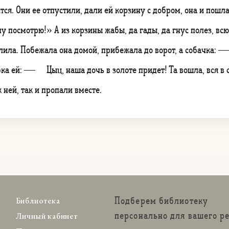
ся. Они ее отпустили, дали ей корзину с добром, она и пошла
посмотрю!» А из корзины жабы, да гады, да гнус полез, всю 
алила. Побежала она домой, прибежала до ворот, а собачка:
бка ей: — Цыц, наша дочь в золоте придет! Та вошла, вся в 
 ней, так и пропали вместе.
Подберем библиотеку
Библиотека
персонально для вашего р
Личный кабинет