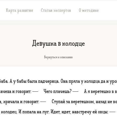
Карта развития
Статьи экспертов
О методике
Девушка в колодце
Вернуться к описанию
ба. А у бабы была падчерица. Она пряла у колодца да и уро
 мачеха и говорит: — Чего плачешь? — А я веретешко в во
ла, кричала и говорит: — Ступай за веретешком, назад не в
в колодец. И попала на луг. Идет, идет, навстречу ей овцы