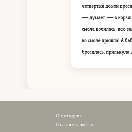
четвертый домой просит
— думает, — в корзину 
смола полилась, всю з
во смоле пришла! А ба
бросилась, прильнула к
О методике
Статьи экспертов