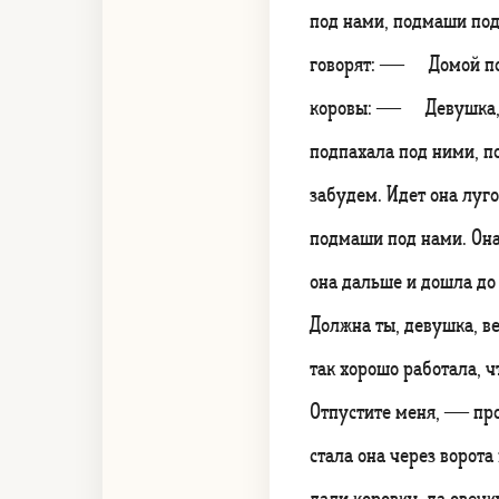
под нами, подмаши под
говорят: — Домой пой
коровы: — Девушка, п
подпахала под ними, 
забудем. Идет она лу
подмаши под нами. Она
она дальше и дошла до
Должна ты, девушка, в
так хорошо работала, 
Отпустите меня, — прос
стала она через ворота
дали коровку, да овечк