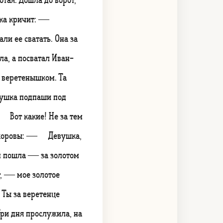
бабка кричит: —
али ее сватать. Она за
ла, а посватал Иван-
а веретенышком. Та
вушка подпаши под
— Вот какие! Не за тем
чу коровы: — Девушка,
м пошла — за золотом
, — мое золотое
 Ты за веретенце
 Три дня прослужила, на