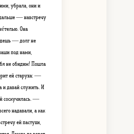
ими, убрала, они и
 дальше — навстречу
нéтелью. Она
йдешь — долг не
паши под нами,
ебя не обидим! Пошла
Говорит ей старуха: —
 и давай служить. И
ертый соскучилась. —
сего надавали, а как
встречу ей пастухи,
отая. Дошла до ворот,