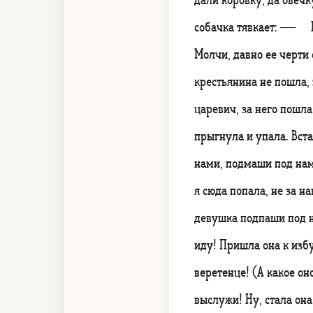
собачка тявкает: — Н
Молчи, давно ее черти с
крестьянина не пошла, 
царевич, за него пошла
прыгнула и упала. Вст
нами, подмаши под нам
я сюда попала, не за 
девушка подпаши под 
иду! Пришла она к из
веретенце! (А какое о
выслужи! Ну, стала она