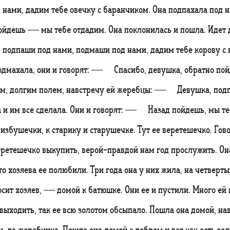
 нами, дадим тебе овечку с баранчиком. Она подпахала под н
дешь — мы тебе отдадим. Она поклонилась и пошла. Идет
одпаши под нами, подмаши под нами, дадим тебе корову с 
подмахала, они и говорят: — Спасибо, девушка, обратно по
гом, долгим полем, навстречу ей жеребцы: — Девушка, под
 и им все сделала. Они и говорят: — Назад пойдешь, мы т
 избушечки, к старику и старушечке. Тут ее веретешечко. 
еретешечко выкупить, верой-правдой нам год прослужить. Она
что хозяева ее полюбили. Три года она у них жила, на четв
ит хозяев, — домой к батюшке. Они ее и пустили. Много ей в
 выходить, так ее всю золотом обсыпало. Пошла она домой, на
у, да жеребчика. Пошла она домой с добром и вся как есть зол