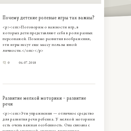
Почему детские ролевые игры так важны?
<p><em>Поговорим о важности игр, в
которых дети представляют себя в роли разных
персонажей. Помимо развития воображения,
эти игры несут еще массу пользы юной
личности.</em></p>
0
06.07.2018
Развитие мелкой моторики - развитие
речи
<p><em>Эти упражнения — отличное средство
для развития речи ребенка. У мелкой моторики
есть очень важная особенность. Она связана с
нервной системой, зрением, вниманием,