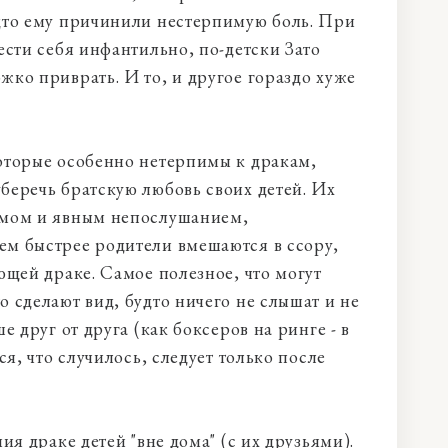
удто ему причинили нестерпимую боль. При
ести себя инфантильно, по-детски Зато
жко приврать. И то, и другое гораздо хуже
оторые особенно нетерпимы к дракам,
беречь братскую любовь своих детей. Их
умом и явным непослушанием,
ем быстрее родители вмешаются в ссору,
ющей драке. Самое полезное, что могут
 сделают вид, будто ничего не слышат и не
е друг от друга (как боксеров на ринге - в
ся, что случилось, следует только после
ия драке детей "вне дома" (с их друзьями).