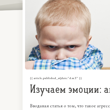
{{ article.published_at|date:"d.m.Y" }}
Изучаем эмоции: а
Вводаная статья о том, что такое агрес