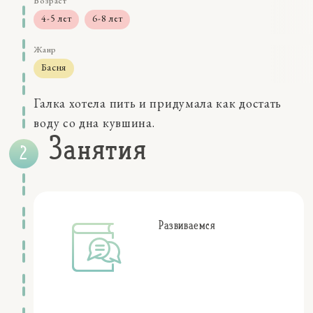
Возраст
4-5 лет
6-8 лет
Жанр
Басня
Размер
Галка хотела пить и придумала как достать
0-5 мин
воду со дна кувшина.
Навыки
Занятия
восприятие
мышление
Качества
коммуникации
самосознание
Развиваемся
социальные эмоции
Персонажи
птицы