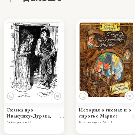
Сказка про
История о гномах и о
Иванушку-Дурака,
сиротке Марисе
превзошедшего во
Асбьёрнсен П. К.
Конопницкая М. Ю.
лжи принцессу