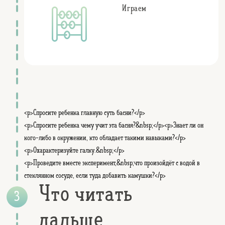
Играем
<p>Спросите ребенка главную суть басни?</p>
<p>Спросите ребенка чему учит эта басня?&nbsp;</p><p>Знает ли он
кого-либо в окружении, кто обладает такими навыками?</p>
<p>Охарактеризуйте галку.&nbsp;</p>
<p>Проведите вместе эксперимент,&nbsp;что произойдёт с водой в
стеклянном сосуде, если туда добавить камушки?</p>
Что читать
дальше