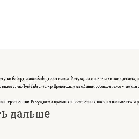
ступки &nbsp;главного&nbsp;героя сказки. Рассуждаем о причинах и последствиях,
то видел во сне Тук?&nbsp;</p><p>Происходило ли с Вашим ребенком такое - что сны
пки героев сказки. Рассуждаем о причинах и последствиях, находим взаимосвязи и
ть дальше