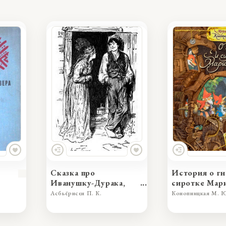
Сказка про
История о гн
Иванушку-Дурака,
сиротке Мар
превзошедшего во
Асбьёрнсен П. К.
Конопницкая М. 
лжи принцессу