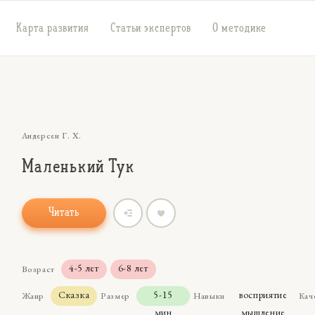
Карта развития
Статьи экспертов
О методике
Андерсен Г. Х.
Маленький Тук
Читать
4-5 лет
6-8 лет
Возраст
Сказка
5-15
восприятие
Жанр
Размер
Навыки
Кач
мин
мышление