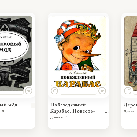
вый мёд
Побежденный
Дере
Карабас. Повесть-
 Л.
Данько
сказка
Данько Е.