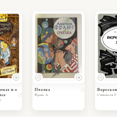
омах и о
Пчелка
Вереско
исе
Франс А.
Стивенсон Р.
Ю.