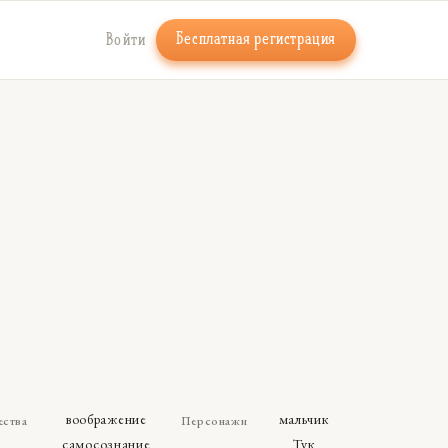
Бесплатная регистрация
Войти
воображение
мальчик
ества
Персонажи
самосознание
Тук