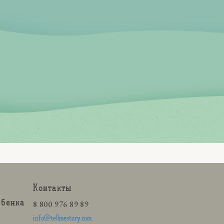
Контакты
ебенка
8 800 976 89 89
info@tellmestory.com