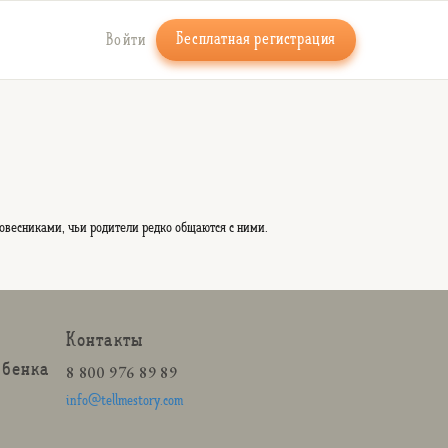
Бесплатная регистрация
Войти
 ровесниками, чьи родители редко общаются с ними.
Контакты
ебенка
8 800 976 89 89
info@tellmestory.com