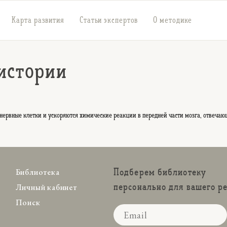
Карта развития
Статьи экспертов
О методике
истории
нервные клетки и ускоряются химические реакции в передней части мозга, отвеча
Подберем библиотеку
Библиотека
персонально для вашего р
Личный кабинет
Поиск