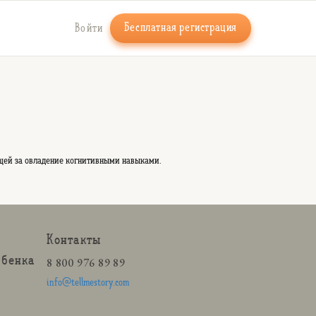
Бесплатная регистрация
Войти
ющей за овладение когнитивными навыками.
Контакты
ебенка
8 800 976 89 89
info@tellmestory.com